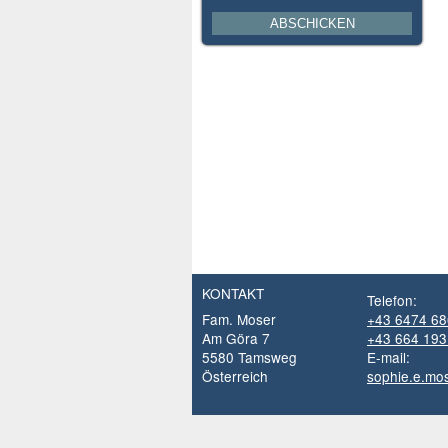
KONTAKT
Telefon:
Fam. Moser
+43 6474 6
Am Göra 7
+43 664 193
5580 Tamsweg
E-mail:
Österreich
sophie.e.mo